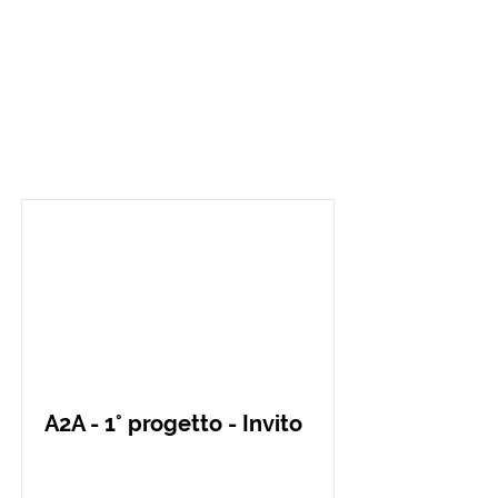
Progetto_I List
A2A - 1° progetto - Invito
A2A • Project, Design and Contents